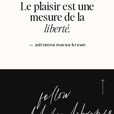
Le plaisir est une
mesure de la
liberté.
— adrienne maree brown
foll
o
w
@
del
p